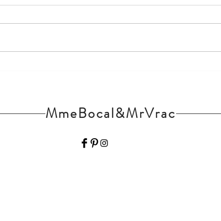
Congés de Printemps !
Vacan
MmeBocal&MrVrac