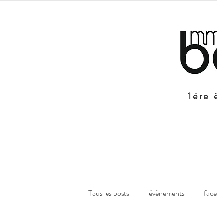
1ère 
Tous les posts
évènements
fac