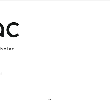
Cholet
ct