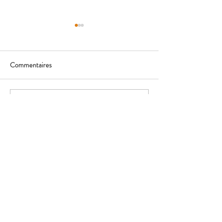
Commentaires
Congés de Printemps !
Congés d'été en 2 
Rédigez un commentaire...
MmeBocal&MrVra
c