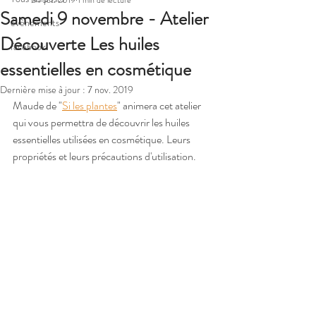
24 oct. 2019
1 min de lecture
Samedi 9 novembre - Atelier
évènements
Découverte Les huiles
facebook
essentielles en cosmétique
Dernière mise à jour :
7 nov. 2019
Maude de "
Si les plantes
" animera cet atelier 
qui vous permettra de découvrir les huiles 
essentielles utilisées en cosmétique. Leurs 
propriétés et leurs précautions d'utilisation.