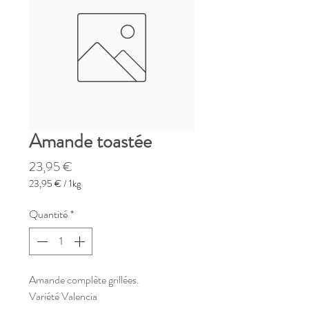
Amande toastée
Prix
23,95 €
23,95 €
/
1kg
23,95 €
pour
Quantité
*
1
Kilogramme
Amande complète grillées.
Variété Valencia