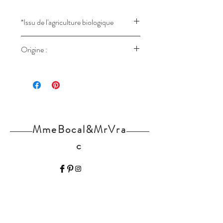
*Issu de l'agriculture biologique
FR-BIO-09 - UE
Origine :
Espagne
MmeBocal&MrVra
c
Home
Nos produits