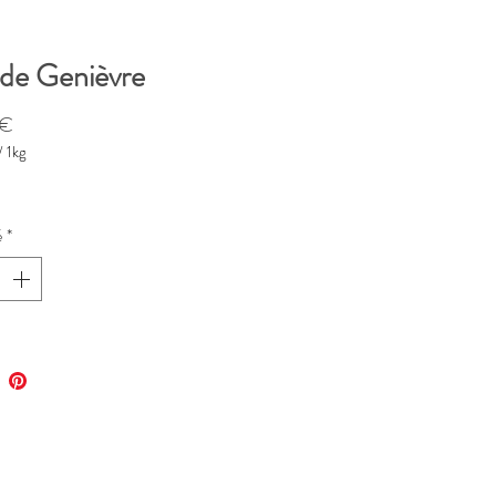
 de Genièvre
Prix
 €
/
1kg
é
*
me