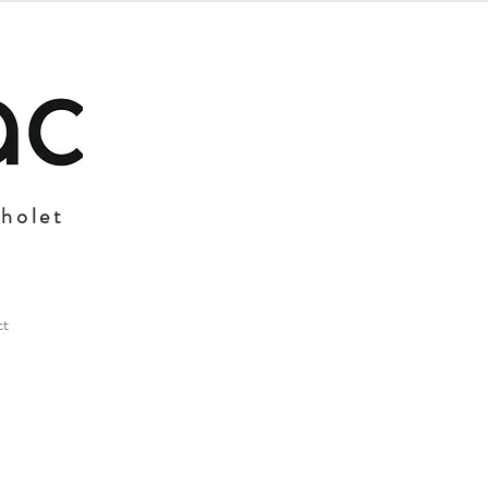
Cholet
ct