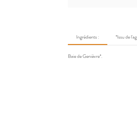
Ingrédients :
*Issu de l'a
Baie de Genièvre*.