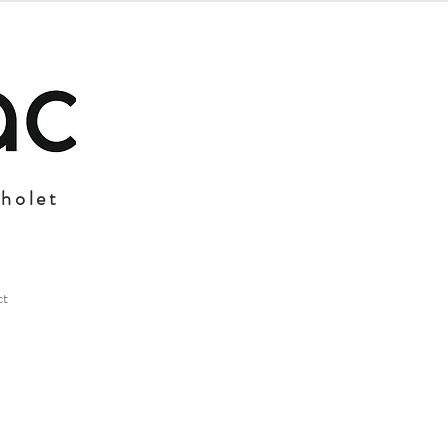
Cholet
ct