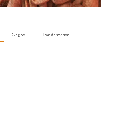
Torréfié 
des agric
parfums 
Origine :
Transformation :