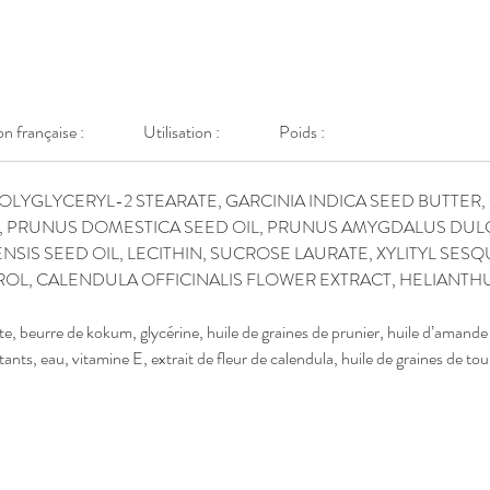
protégée
nettoyée 
belle au 
on française :
Utilisation :
Poids :
OLYGLYCERYL-2 STEARATE, GARCINIA INDICA SEED BUTTER, 
, PRUNUS DOMESTICA SEED OIL, PRUNUS AMYGDALUS DULCI
IS SEED OIL, LECITHIN, SUCROSE LAURATE, XYLITYL SESQ
L, CALENDULA OFFICINALIS FLOWER EXTRACT, HELIANTHU
te, beurre de kokum, glycérine, huile de graines de prunier, huile d’amande
tants, eau, vitamine E, extrait de fleur de calendula, huile de graines de tou