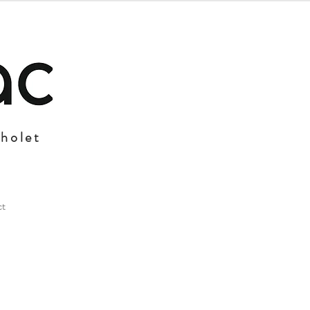
Cholet
ct