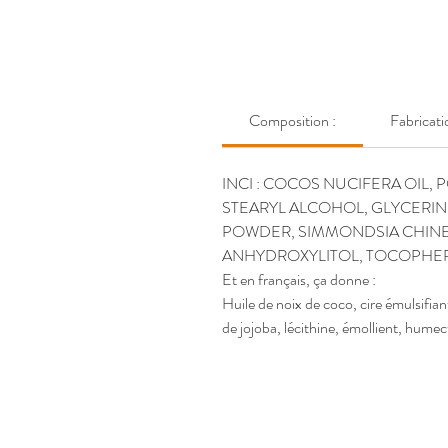
Composition :
Fabricati
INCI :
COCOS NUCIFERA OIL, P
STEARYL ALCOHOL, GLYCERIN
POWDER, SIMMONDSIA CHINENS
ANHYDROXYLITOL, TOCOPHERO
Et en français, ça donne :
Huile de noix de coco, cire émulsifian
de jojoba, lécithine, émollient, humec