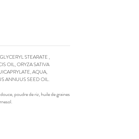
. Notre NÜE laissera votre peau
tout en douceur, nue, sans artifice,
naturel !
GLYCERYL STEARATE ,
S OIL, ORYZA SATIVA
UICAPRYLATE, AQUA,
S ANNUUS SEED OIL.
 douce, poudre de riz, huile de graines
rnesol.