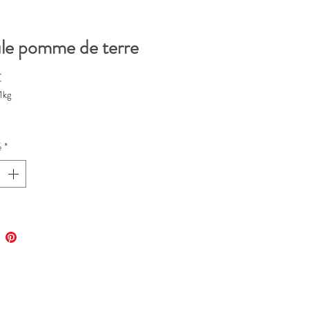
le pomme de terre
Prix
€
1kg
é
*
me