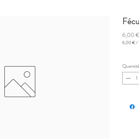
Fécu
6,00 
6,00 €
/
6,00 €
pour
1
Quantit
Kilogram