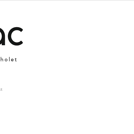
Cholet
ct