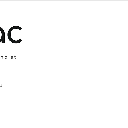
Cholet
ct