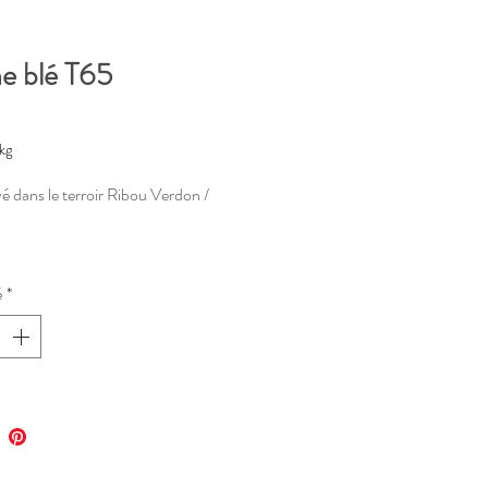
ne blé T65
Prix
kg
vé dans le terroir Ribou Verdon /
me
é
*