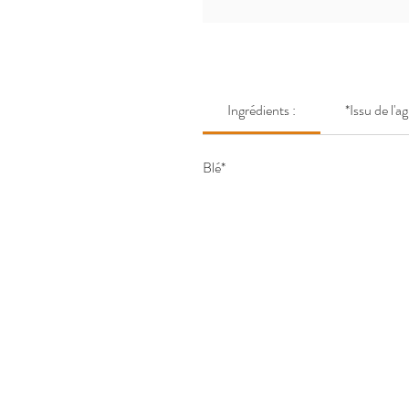
Ingrédients :
*Issu de l'a
Blé*