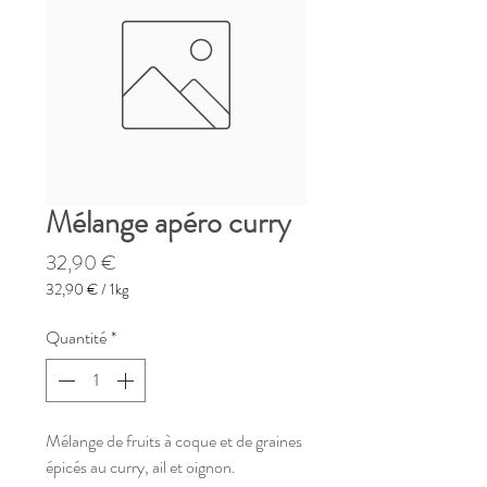
Mélange apéro curry
Prix
32,90 €
32,90 €
/
1kg
32,90 €
pour
Quantité
*
1
Kilogramme
Mélange de fruits à coque et de graines
épicés au curry, ail et oignon.