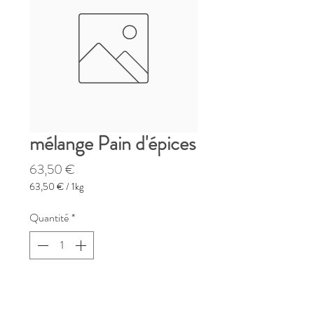
mélange Pain d'épices
Prix
63,50 €
63,50 €
/
1kg
63,50 €
pour
Quantité
*
1
Kilogramme