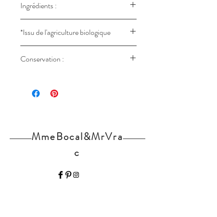
Ingrédients :
badiane*.
*Issu de l'agriculture biologique
FR-BIO-09 - NON UE
Conservation :
Stockée dans un pot hermétique,
entreposé dans un endroit sombre, de
préférence sec et si possible assez frais.
MmeBocal&MrVra
c
Home