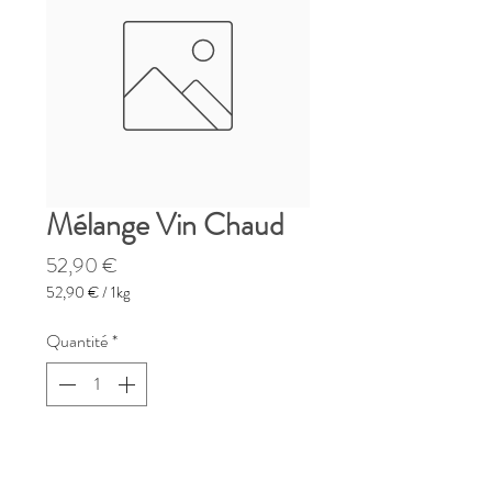
Mélange Vin Chaud
Prix
52,90 €
52,90 €
/
1kg
52,90 €
pour
Quantité
*
1
Kilogramme