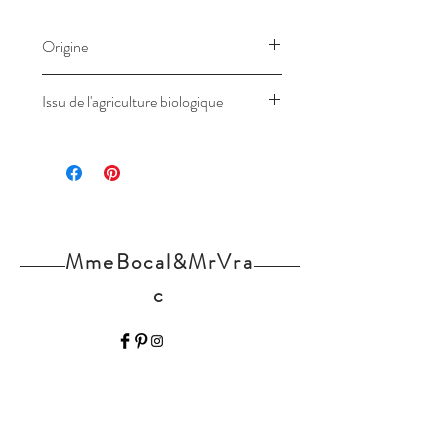
Origine
Issu de l'agriculture biologique
MmeBocal&MrVra
c
Home
Nos produits