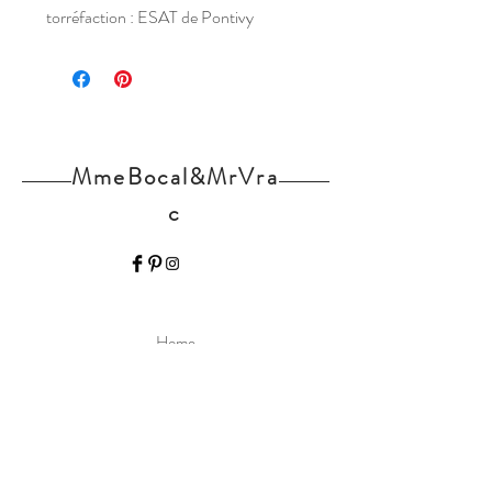
torréfaction : ESAT de Pontivy
issu de l'agriculture biologique
FR-BIO-09
MmeBocal&MrVra
c
Home
Nos produits
L'épicerie
Contact
Actualités
Partenaires