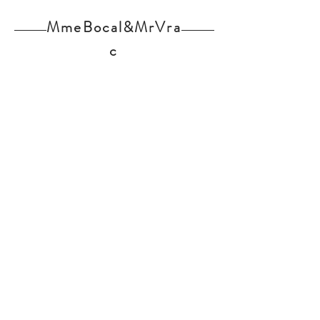
Sucres : 9,36g
MmeBocal&MrVra
Acides gras saturés : 0,046g
Sel : 0,22g
c
Home
Nos produits
L'épicerie
Contact
Actualités
Partenaires
Mentions légales
Inscription Newsletter