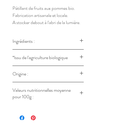
Pétillant de fruits aux pommes bio.
Fabrication artisanale et locale.
A stocker debout à l'abri de la lumière.
A conserver au frais après ouverture et
à consommer rapidement.
Ingrédients :
! Attention contenant consigné !
Pur jus pomme*, CO2.
*Issu de l'agriculture biologique
FR-BIO-09
Origine :
Chemillé en Anjou
Valeurs nutritionnelles moyenne
pour 100g :
Energie : 181KJ (42,7Kcal)
Protéines : 0,17g
Glucides : 9,79g
Lipides : 0,14g