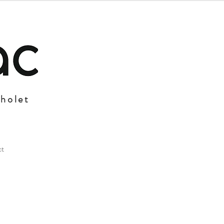
Cholet
ct