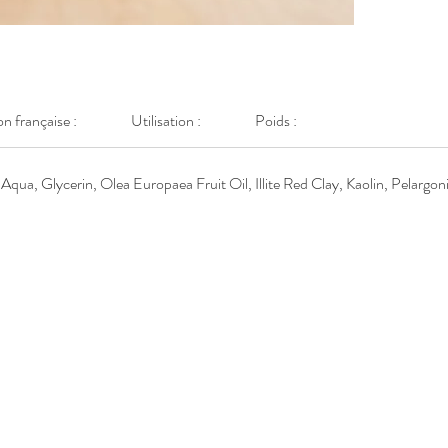
Géraniu
(issue d
essentiel
connue p
tonifiant
on française :
Utilisation :
Poids :
L’argile 
Aqua, Glycerin, Olea Europaea Fruit Oil, Illite Red Clay, Kaolin, Pelargon
nettoyan
Sa couleu
lui confè
révélatr
circulat
Ne pas ut
ni chez l
Mention 
Tous les 