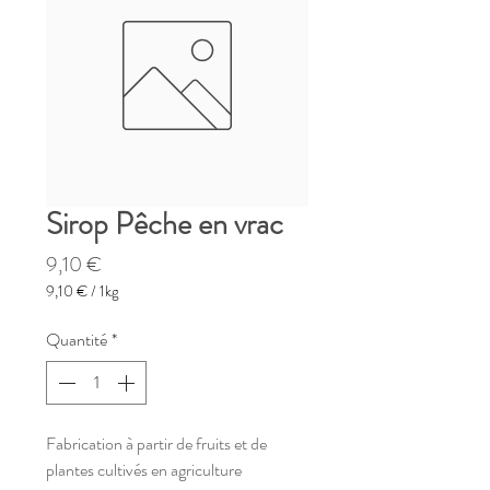
Sirop Pêche en vrac
Prix
9,10 €
9,10 €
/
1kg
9,10 €
pour
Quantité
*
1
Kilogramme
Fabrication à partir de fruits et de
plantes cultivés en agriculture