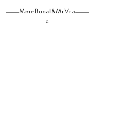
Sel : 0,5g
MmeBocal&MrVra
c
Home
Nos produits
L'épicerie
Contact
Actualités
Partenaires
Mentions légales
Inscription Newsletter