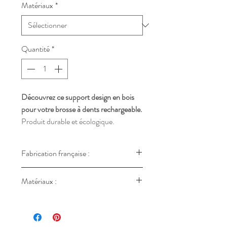
Matériaux
*
Quantité
*
Découvrez ce support design en bois
pour votre brosse à dents rechargeable.
Produit durable et écologique.
Fabrication artisanale, à la main.
Fabrication française :
50 - Cherbourg-En-Cotentin
Matériaux :
Bois de noyer ou chêne, traité contre
l'humidité