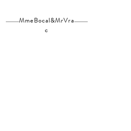
MmeBocal&MrVra
c
Home
Nos produits
L'épicerie
Contact
Actualités
Partenaires
Mentions légales
Inscription Newsletter