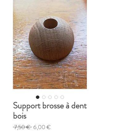
Support brosse à dent
bois
Prix
Prix
 7,50 € 
6,00 €
original
promotionnel