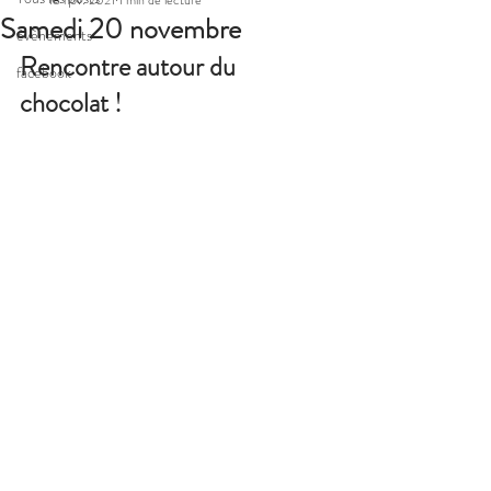
18 nov. 2021
1 min de lecture
Samedi 20 novembre
évènements
Rencontre autour du 
facebook
chocolat !