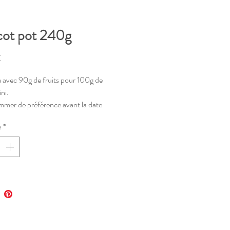
cot pot 240g
Prix
€
 avec 90g de fruits pour 100g de
ini.
mer de préférence avant la date
sous le pot.
é
*
ver au frais après ouverture.
nant consigné /!\