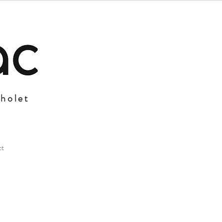
Cholet
ct