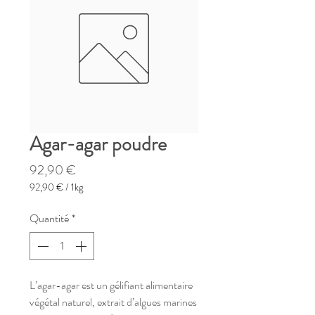
Agar-agar poudre
Prix
92,90 €
92,90 €
/
1kg
92,90 €
pour
Quantité
*
1
Kilogramme
L’agar-agar est un gélifiant alimentaire
végétal naturel, extrait d’algues marines