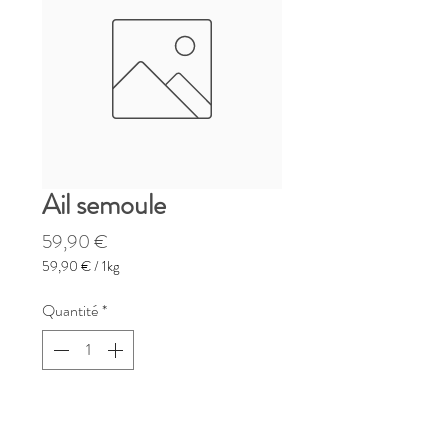
Ail semoule
Prix
59,90 €
59,90 €
/
1kg
59,90 €
pour
Quantité
*
1
Kilogramme