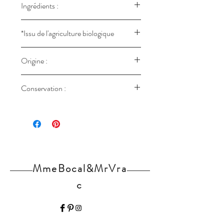
Ingrédients :
ail*
*Issu de l'agriculture biologique
FR-BIO-09 - France
Origine :
France
Conservation :
Stockée dans un pot hermétique,
entreposé dans un endroit sombre, de
préférence sec et si possible assez frais.
MmeBocal&MrVra
c