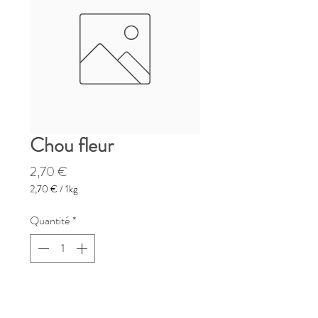
Chou fleur
Prix
2,70 €
2,70 €
/
1kg
2,70 €
pour
Quantité
*
1
Kilogramme