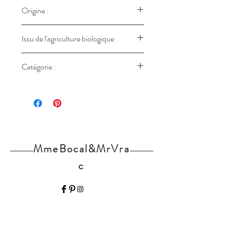
Origine :
France - Bretagne
Issu de l'agriculture biologique
FR-BIO-09
Catégorie :
II
MmeBocal&MrVra
c
Home