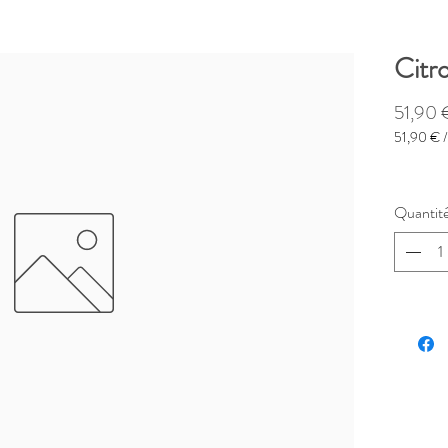
Citr
51,90 
51,90 €
51,90 €
pour
1
Quantit
Kilogram