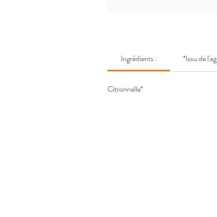
Ingrédients :
*Issu de l'a
Citronnelle*