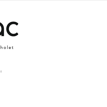
Cholet
ct