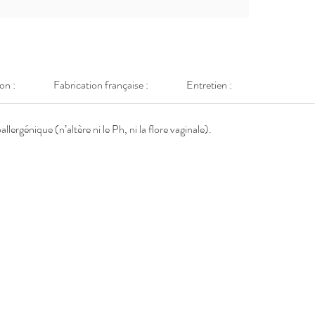
ainsi qu
par voie 
un stéri
Transpor
on :
Fabrication française :
Entretien :
est
proté
Dimensio
oallergénique
(n’altère ni le Ph, ni la flore vaginale).
(hors ti
Contenan
(de la ba
longueur 