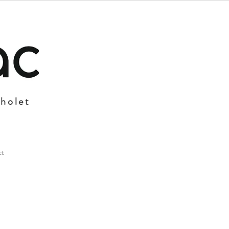
Cholet
ct