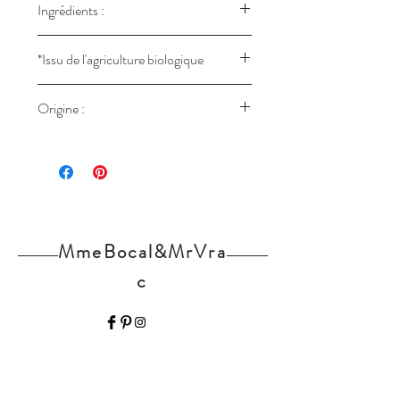
Ingrédients :
pois chiche*
*Issu de l'agriculture biologique
FR-BIO-09 Agriculture France
Origine :
13 - Grans
MmeBocal&MrVra
c
Home