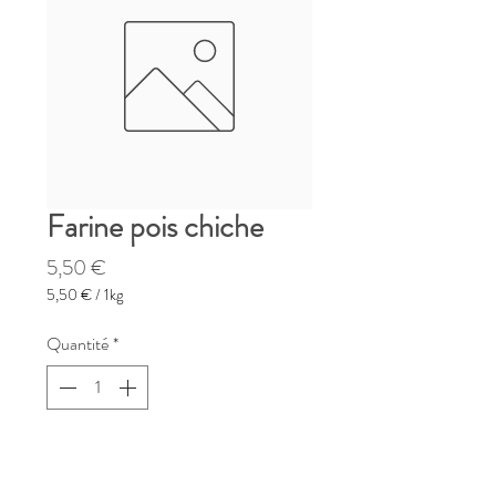
Farine pois chiche
Prix
5,50 €
5,50 €
/
1kg
5,50 €
pour
Quantité
*
1
Kilogramme