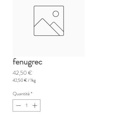
fenugrec
Prix
42,50 €
42,50 €
/
1kg
42,50 €
pour
Quantité
*
1
Kilogramme