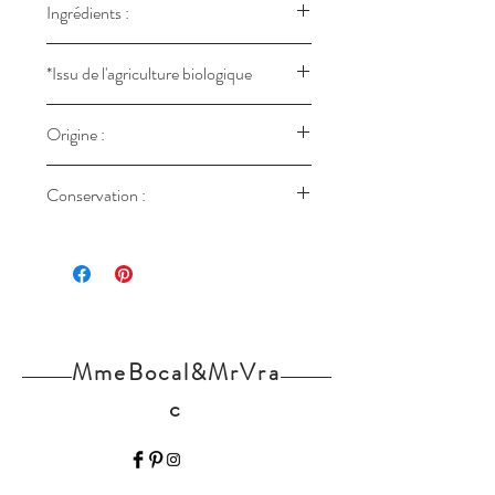
Ingrédients :
Fenugrec*
*Issu de l'agriculture biologique
FR-BIO-09 - France
Origine :
France
Conservation :
Stockée dans un pot hermétique,
entreposé dans un endroit sombre, de
préférence sec et si possible assez frais.
MmeBocal&MrVra
c