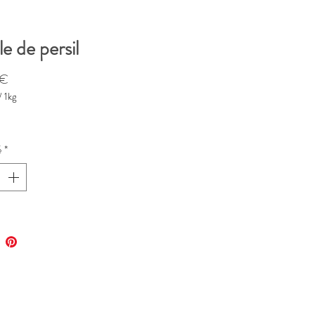
le de persil
Prix
 €
/
1kg
é
*
me