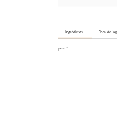
Ingrédients :
*Issu de l'a
persil*.