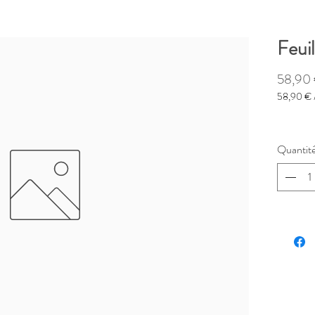
Feuil
58,90
58,90 €
58,90 €
pour
1
Quantit
Kilogram