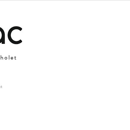
Cholet
ct