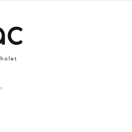
Cholet
ct