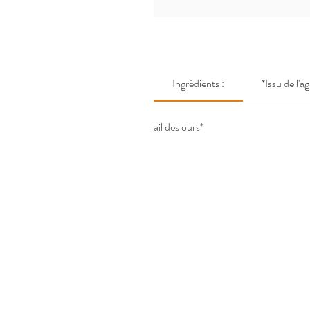
Ingrédients :
*Issu de l'a
ail des ours*