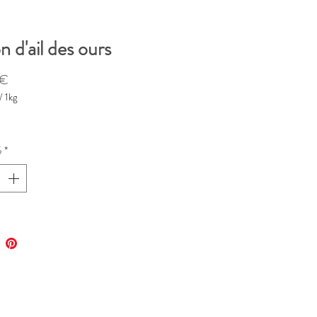
n d'ail des ours
Prix
 €
/
1kg
é
*
me