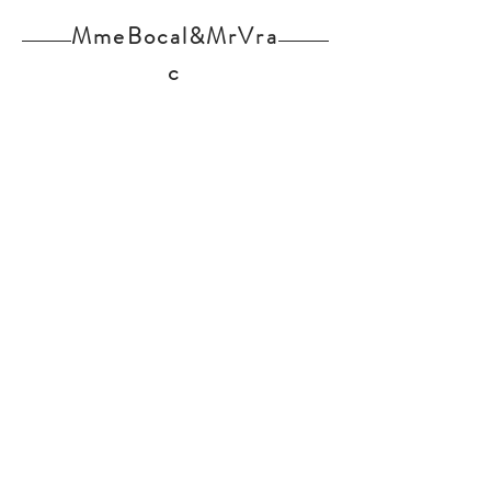
Protéines : 7,3g
MmeBocal&MrVra
Sel : 0,11g
c
Home
Nos produits
L'épicerie
Contact
Actualités
Partenaires
Mentions légales
Inscription Newsletter