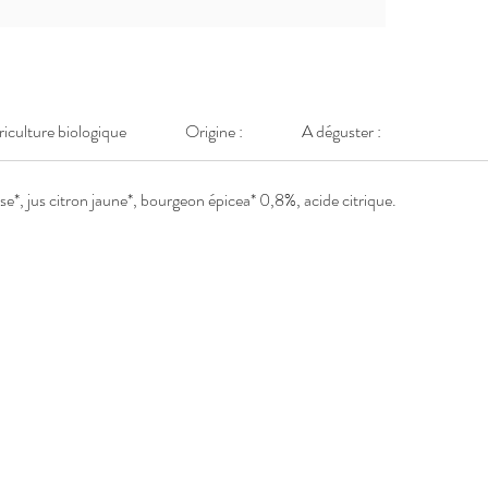
griculture biologique
Origine :
A déguster :
se*, jus citron jaune*, bourgeon épicea* 0,8%, acide citrique.