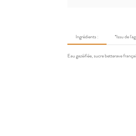
Ingrédients :
*Issu de l'a
Eau gazéifiée, sucre betterave françai