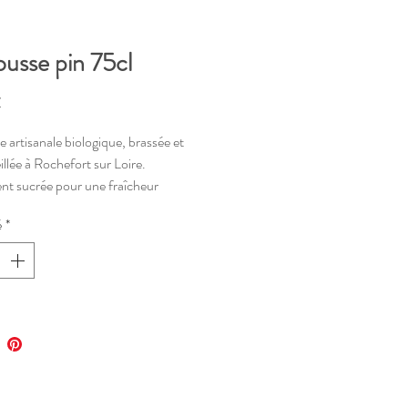
ousse pin 75cl
Prix
€
 artisanale biologique, brassée et
llée à Rochefort sur Loire.
nt sucrée pour une fraîcheur
é
*
 éphémère : une vraie balade en
conifères citronnés dans ton verre !
 debout à l'abri de la lumière.
er au frais après ouverture et à
er rapidement.
ion contenant consigné !