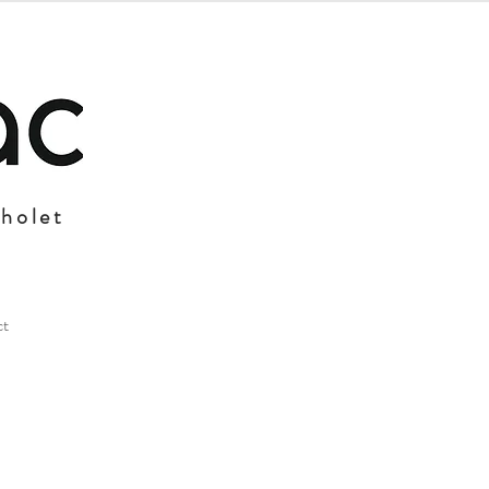
Cholet
ct