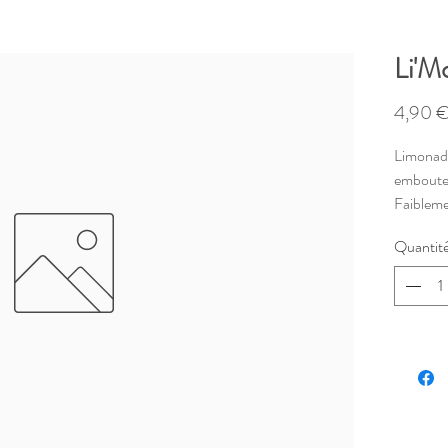
Li'M
4,90 
Limonade
emboutei
Faibleme
assurée.
Quantit
Limonade
forêt de 
A stocker
A conserv
consomm
! Attent