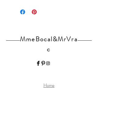
FR-BIO-09
MmeBocal&MrVra
c
Home
Nos produits
L'épicerie
Contact
Actualités
Partenaires
Mentions légales