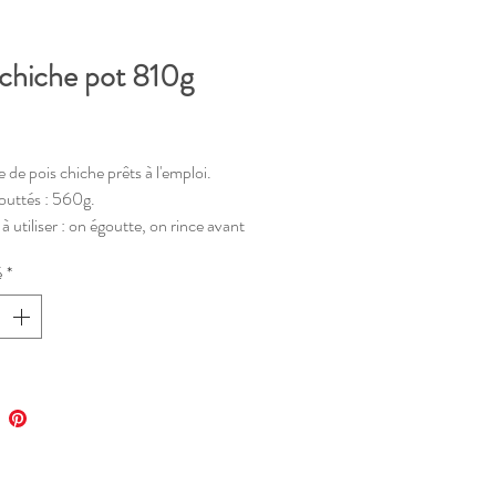
 chiche pot 810g
Prix
de pois chiche prêts à l'emploi.
outtés : 560g.
à utiliser : on égoutte, on rince avant
ommer.
é
*
verture, tenir au frais et consommer
. Date limite de consommation sur le
e.
ntion contenant consigné /!\