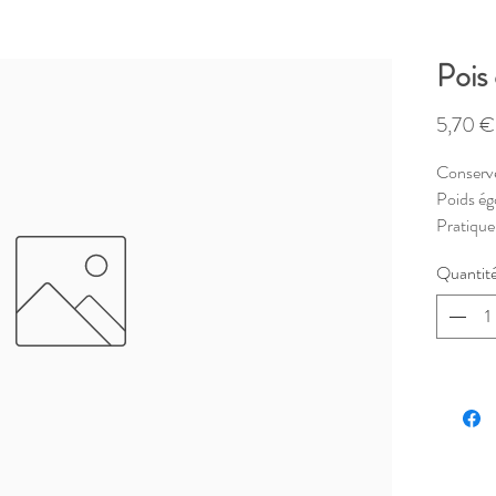
Pois
5,70 €
Conserve 
Poids ég
Pratique 
de cons
Quantit
Après ou
sous 48h
couvercl
/!\ Atte