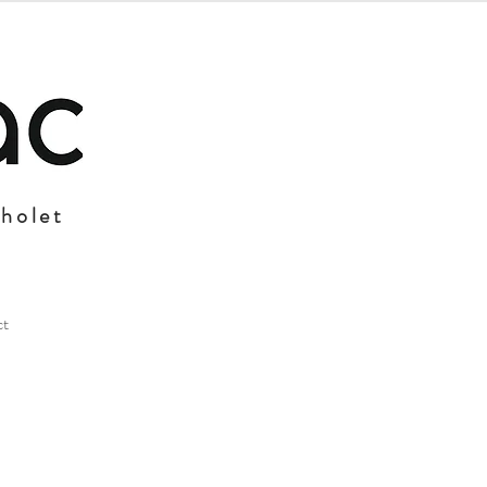
Cholet
ct