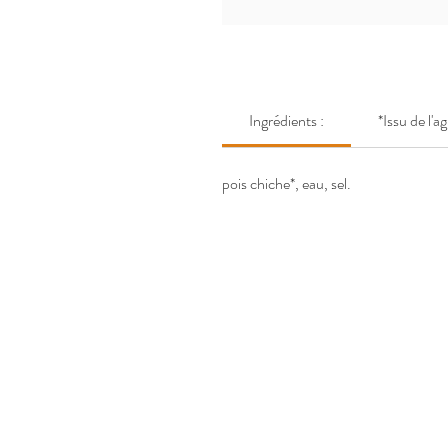
Ingrédients :
*Issu de l'a
pois chiche*, eau, sel.