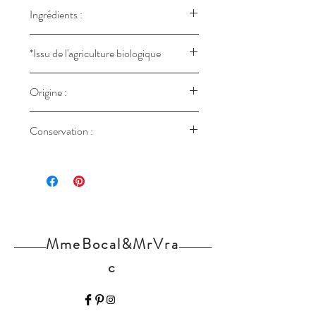
Ingrédients :
Poivre noir*.
*Issu de l'agriculture biologique
FR-BIO-09 - NON UE
Origine :
Madagascar
Conservation :
Stockée dans un pot hermétique,
entreposé dans un endroit sombre, de
préférence sec et si possible assez frais.
MmeBocal&MrVra
c