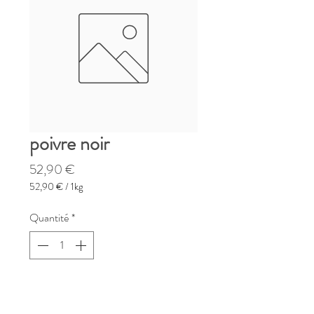
poivre noir
Prix
52,90 €
52,90 €
/
1kg
52,90 €
pour
Quantité
*
1
Kilogramme