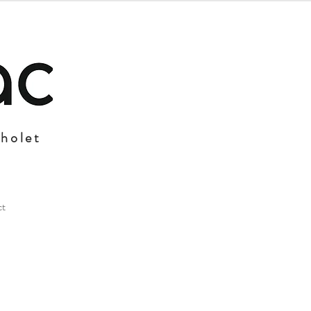
Cholet
ct