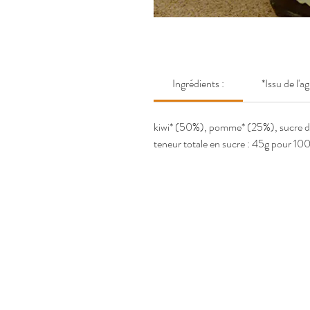
Ingrédients :
*Issu de l'a
kiwi* (50%), pomme* (25%), sucre d
teneur totale en sucre : 45g pour 100