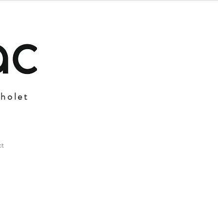
Cholet
ct