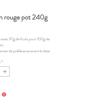
in rouge pot 240g
Prix
€
 avec 92g de fruits pour 100g de
ini.
mer de préférence avant la date
sous le pot.
é
*
ver au frais après ouverture.
ion contenant consigné !