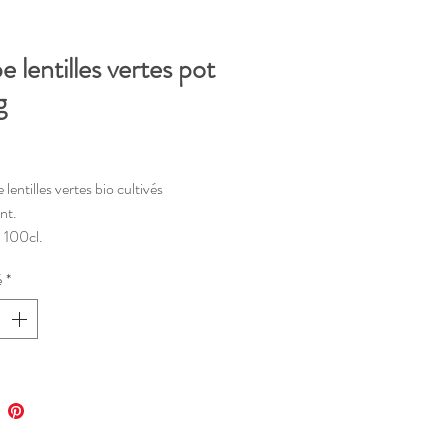
 lentilles vertes pot
g
Prix
lentilles vertes bio cultivés
nt.
 100cl.
é
*
verture, tenir au frais et consommer
nt. Date limite de consommation sur
le.
ntion contenant consigné /!\