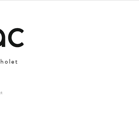
Cholet
ct