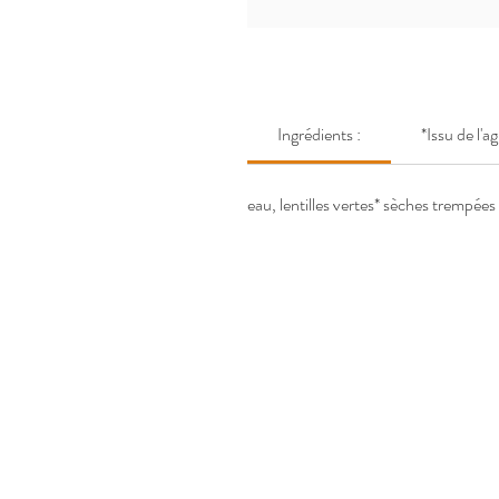
Ingrédients :
*Issu de l'a
eau, lentilles vertes* sèches trempées 