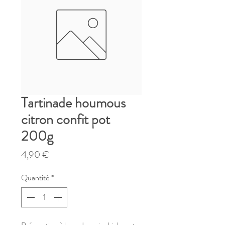
Tartinade houmous
citron confit pot
200g
Prix
4,90 €
Quantité
*